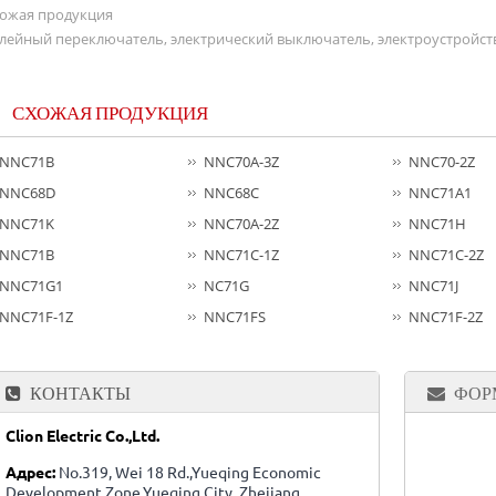
ожая продукция
лейный переключатель, электрический выключатель, электроустройст
СХОЖАЯ ПРОДУКЦИЯ
NNC71B
NNC70A-3Z
NNC70-2Z
NNC68D
NNC68C
NNC71A1
NNC71K
NNC70A-2Z
NNC71H
NNC71B
NNC71C-1Z
NNC71C-2Z
NNC71G1
NC71G
NNC71J
NNC71F-1Z
NNC71FS
NNC71F-2Z
КОНТАКТЫ
ФОР
Clion Electric Co.,Ltd.
Адрес:
No.319, Wei 18 Rd.,Yueqing Economic
Development Zone,Yueqing City, Zhejiang