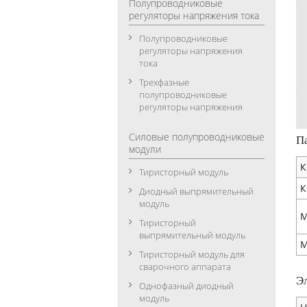
Полупроводниковые
регуляторы напряжения тока
Полупроводниковые
регуляторы напряжения
тока
Трехфазные
полупроводниковые
регуляторы напряжения
Силовые полупроводниковые
П
модули
К
Тиристорный модуль
К
Диодный выпрямительный
модуль
М
Тиристорный
выпрямительный модуль
М
Тиристорный модуль для
сварочного аппарата
Э
Однофазный диодный
модуль