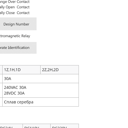
1Z,1H,1D
2Z,2H,2D
30A
240VAC 30A
28VDC 30A
Сплав серебра