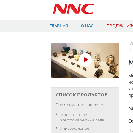
ГЛАВНАЯ
О НАС
ПРОДУКЦИЯ
Гл
М
Мо
ис
у
СПИСОК ПРОДУКТОВ
пр
се
Электромагнитное реле
ра
Миниатюрные
электромагнитные реле
О
Универсальные