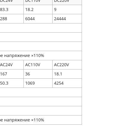
DC24V
DC110V
DC220V
83.3
18.2
9
288
6044
24444
е напряжение ×110%
AC24V
AC110V
AC220V
167
36
18.1
50.3
1069
4254
е напряжение ×110%