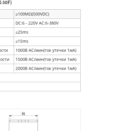
X-30F)
≥100MΩ(500VDC)
DC:6 - 220V AC:6-380V
≤25ms
≤15ms
ости
1000В AC/мин(ток утечки 1мA)
ности
1500В AC/мин(ток утечки 1мA)
2000В AC/мин(ток утечки 1мA)