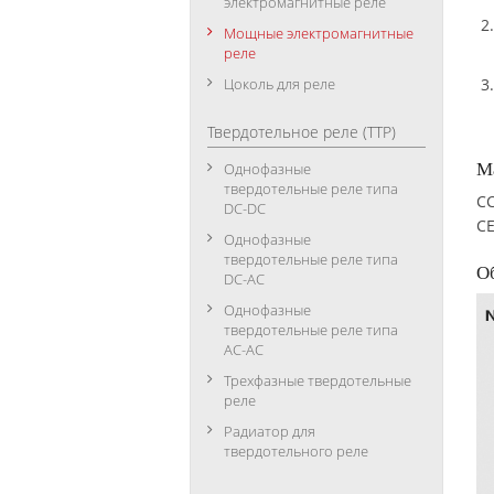
электромагнитные реле
Мощные электромагнитные
реле
Цоколь для реле
Твердотельное реле (ТТР)
М
Однофазные
твердотельные реле типа
CC
DC-DC
CE
Однофазные
твердотельные реле типа
О
DC-АC
Однофазные
твердотельные реле типа
АC-АC
Трехфазные твердотельные
реле
Радиатор для
твердотельного реле