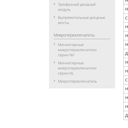
Н
Трехфазный диодный
Н
модуль
Выпрямительные диодные
С
мосты
Н
Микропереключатель
Н
Н
Миниатюрные
микропереключатели
Д
серии NV
Н
Миниатюрные
микропереключатели
Н
серии NL
С
Микропереключатель
Н
Н
Н
Д