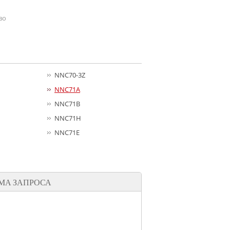
во
NNC70-3Z
NNC71A
NNC71B
NNC71H
NNC71E
МА ЗАПРОСА