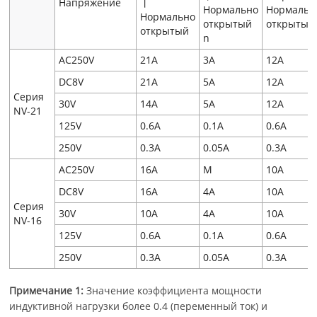
Напряжение
丨
Нормально
Нормальн
Нормально
открытый
открытый
открытый
n
AC250V
21A
3A
12A
DC8V
21A
5A
12A
Серия
30V
14A
5A
12A
NV-21
125V
0.6A
0.1A
0.6A
250V
0.3A
0.05A
0.3A
AC250V
16A
M
10A
DC8V
16A
4A
10A
Серия
30V
10A
4A
10A
NV-16
125V
0.6A
0.1A
0.6A
250V
0.3A
0.05A
0.3A
Примечание 1:
Значение коэффициента мощности
индуктивной нагрузки более 0.4 (переменный ток) и