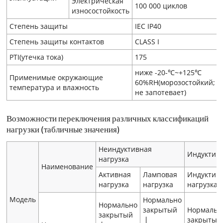
Электрическая
100 000 циклов
износостойкость
Степень защиты
IEC IP40
Степень защиты контактов
CLASS I
PTI(утечка тока)
175
ниже -20-℃~+125℃
Применимые окружающие
60%RH(морозостойкий;
температура и влажность
не запотевает)
Возможности переключения различных классификаций
нагрузки (табличные значения)
Неиндуктивная
Индуктивн
нагрузка
Наименование
Активная
Ламповая
Индуктив
нагрузка
нагрузка
нагрузка
Модель
Нормально
Нормально
закрытый
Нормальн
закрытый
丨
закрыты