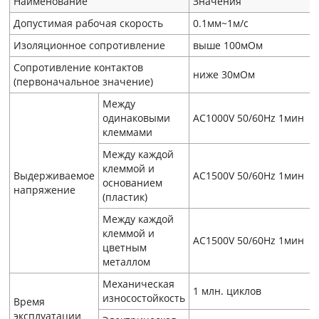
Наименование
Значения
Допустимая рабочая скорость
0.1мм~1м/с
Изоляционное сопротивление
выше 100мОм
Сопротивление контактов
ниже 30мОм
(первоначальное значение)
Между
одинаковыми
AC1000V 50/60Hz 1мин
клеммами
Между каждой
клеммой и
Выдерживаемое
AC1500V 50/60Hz 1мин
основанием
напряжение
(пластик)
Между каждой
клеммой и
AC1500V 50/60Hz 1мин
цветным
металлом
Механическая
1 млн. циклов
износостойкость
Время
эксплуатации