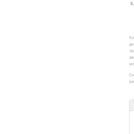
Ко
до
тр
ав
мо
Сх
ре