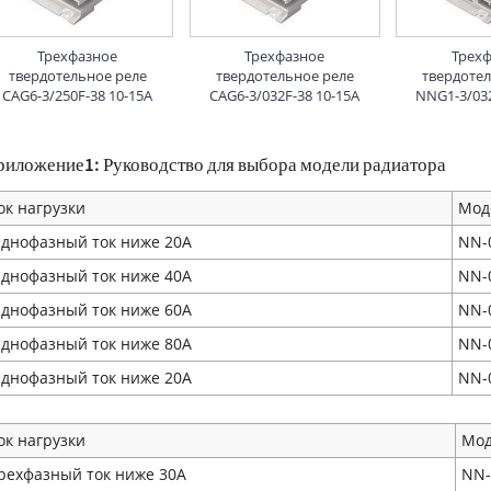
Трехфазное
Трехфазное
Трех
твердотельное реле
твердотельное реле
твердоте
CAG6-3/250F-38 10-15A
CAG6-3/032F-38 10-15A
NNG1-3/03
риложение1: Руководство для выбора модели радиатора
ок нагрузки
Мод
днофазный ток ниже 20A
NN-
днофазный ток ниже 40A
NN-
днофазный ток ниже 60A
NN-
днофазный ток ниже 80A
NN-
днофазный ток ниже 20A
NN-
ок нагрузки
Мод
рехфазный ток ниже 30A
NN-