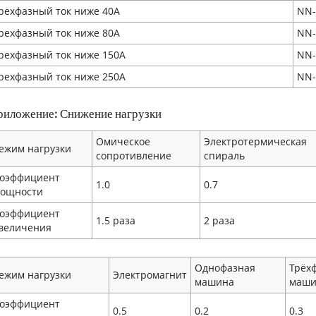
рехфазный ток ниже 40A
NN-
рехфазный ток ниже 80A
NN-
рехфазный ток ниже 150A
NN-
рехфазный ток ниже 250A
NN-
риложение: Снижение нагрузки
Омическое
Электротермическая
ежим нагрузки
сопротивление
спираль
оэффициент
1.0
0.7
ощности
оэффициент
1.5 раза
2 раза
величения
Однофазная
Трёх
ежим нагрузки
Электромагнит
машина
маши
оэффициент
0.5
0.2
0.3