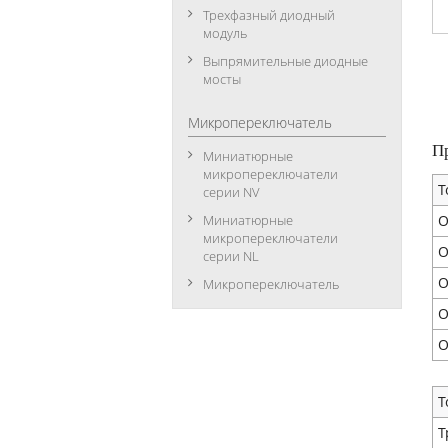
Трехфазный диодный
модуль
Выпрямительные диодные
мосты
Микропереключатель
П
Миниатюрные
микропереключатели
Т
серии NV
О
Миниатюрные
микропереключатели
О
серии NL
О
Микропереключатель
О
О
Т
Т