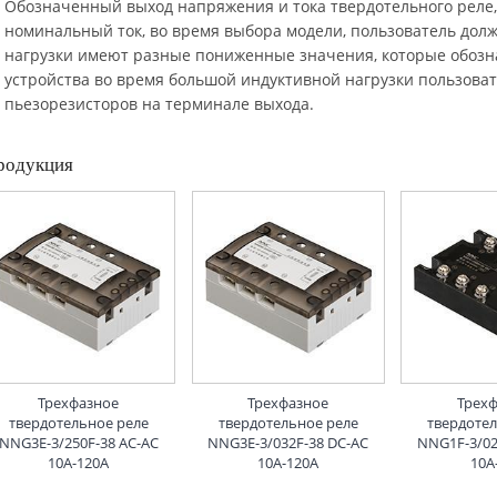
Обозначенный выход напряжения и тока твердотельного реле
номинальный ток, во время выбора модели, пользователь дол
нагрузки имеют разные пониженные значения, которые обозн
устройства во время большой индуктивной нагрузки пользова
пьезорезисторов на терминале выхода.
родукция
Трехфазное
Трехфазное
Трех
твердотельное реле
твердотельное реле
твердоте
NNG3E-3/250F-38 AC-AC
NNG3E-3/032F-38 DC-AC
NNG1F-3/02
10A-120A
10A-120A
10A