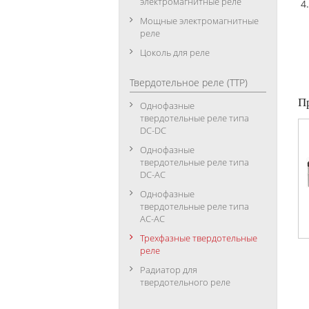
электромагнитные реле
Мощные электромагнитные
реле
Цоколь для реле
Твердотельное реле (ТТР)
П
Однофазные
твердотельные реле типа
DC-DC
Однофазные
твердотельные реле типа
DC-АC
Однофазные
твердотельные реле типа
АC-АC
Трехфазные твердотельные
реле
Радиатор для
твердотельного реле