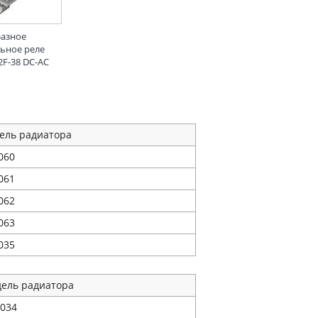
фазное
льное реле
2F-38 DC-AC
ель радиатора
060
061
062
063
035
ель радиатора
034