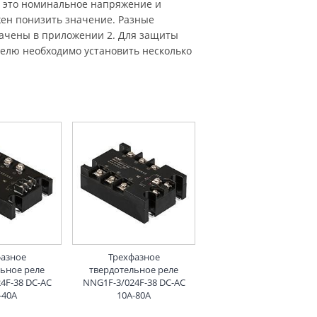
, это номинальное напряжение и
жен понизить значение. Разные
ачены в приложении 2. Для защиты
телю необходимо установить несколько
фазное
Трехфазное
льное реле
твердотельное реле
4F-38 DC-AC
NNG1F-3/024F-38 DC-AC
-40A
10A-80A