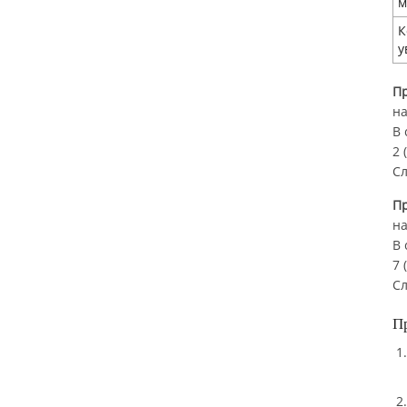
м
К
у
П
на
В 
2 
Сл
П
на
В 
7 
Сл
П