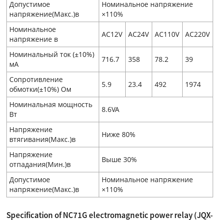
Допустимое
Номинальное напряжение
напряжение(Макс.)в
×110%
Номинальное
AC12V
AC24V
AC110V
AC220V
напряжение в
Номинальный ток (±10%)
716.7
358
78.2
39
мA
Сопротивление
5.9
23.4
492
1974
обмотки(±10%) Ом
Номинальная мощность
8.6VA
Вт
Напряжение
Ниже 80%
втягивания(Макс.)в
Напряжение
Выше 30%
отпадания(Мин.)в
Допустимое
Номинальное напряжение
напряжение(Макс.)в
×110%
Specification of NC71G electromagnetic power relay (JQX-