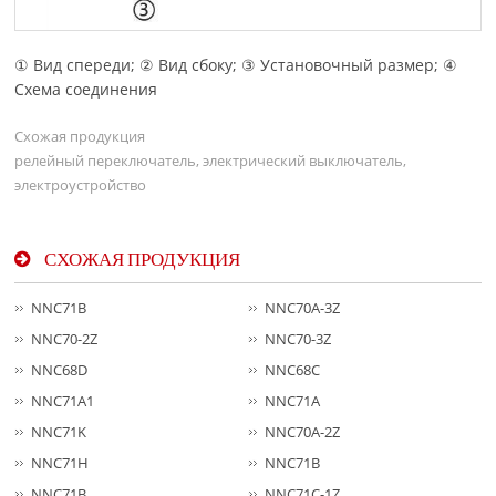
① Вид спереди; ② Вид сбоку; ③ Установочный размер; ④
Схема соединения
Схожая продукция
релейный переключатель, электрический выключатель,
электроустройство
СХОЖАЯ ПРОДУКЦИЯ
NNC71B
NNC70A-3Z
NNC70-2Z
NNC70-3Z
NNC68D
NNC68C
NNC71A1
NNC71A
NNC71K
NNC70A-2Z
NNC71H
NNC71B
NNC71B
NNC71C-1Z