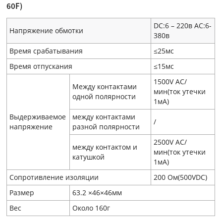
60F)
DC:6 – 220в AC:6-
Напряжение обмотки
380в
Время срабатывания
≤25мс
Время отпускания
≤15мс
1500V AC/
Между контактами
мин(ток утечки
одной полярности
1мA)
Выдерживаемое
между контактами
/
напряжение
разной полярности
2500V AC/
между контактом и
мин(ток утечки
катушкой
1мA)
Сопротивление изоляции
200 Ом(500VDC)
Размер
63.2 ×46×46мм
Вес
Около 160г