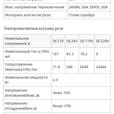
Макс.напряжение переключения
240VAC 60A 28VDC 60A
Материал контактов реле
Сплав серебра
Электромагнитная катушка реле
Номинальное
DC12V
DC24V
DC110V
DC220V
напряжение в
Номинальный ток (±10%)
167
83.3
18.2
9
мA
Сопротивление
71.8
288
6044
24444
обмотки(±10%) Ом
Номинальная мощность
2.0
Вт
Напряжение
Ниже 75%
втягивания(Макс.)в
Напряжение
Выше 10%
отпадания(Мин.)в