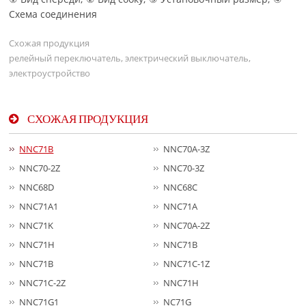
Схема соединения
Схожая продукция
релейный переключатель, электрический выключатель,
электроустройство
СХОЖАЯ ПРОДУКЦИЯ
NNC71B
NNC70A-3Z
NNC70-2Z
NNC70-3Z
NNC68D
NNC68C
NNC71A1
NNC71A
NNC71K
NNC70A-2Z
NNC71H
NNC71B
NNC71B
NNC71C-1Z
NNC71C-2Z
NNC71H
NNC71G1
NC71G