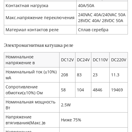
Контактная нагрузка
40A/50A
240VAC 40A/240VAC 50A
Макс.напряжение переключения
28VDC 40A/ 28VDC 50A
Материал контактов реле
Сплав серебра
Электромагнитная катушка реле
Номинальное
DC12V
DC24V
DC110V
DC220V
напряжение в
Номинальный ток (±10%)
208
83
23
11.3
мA
Сопротивление
58
104
4846
19469
обмотки(±10%) Ом
Номинальная мощность
2.5W
Вт
Напряжение
Ниже 75%
втягивания(Макс.)в
Напряжение