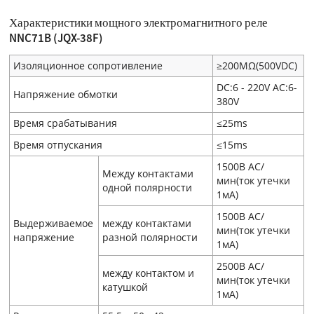
Характеристики мощного электромагнитного реле
NNC71B (JQX-38F)
Изоляционное сопротивление
≥200MΩ(500VDC)
DC:6 - 220V AC:6-
Напряжение обмотки
380V
Время срабатывания
≤25ms
Время отпускания
≤15ms
1500В AC/
Между контактами
мин(ток утечки
одной полярности
1мA)
1500В AC/
Выдерживаемое
между контактами
мин(ток утечки
напряжение
разной полярности
1мA)
2500В AC/
между контактом и
мин(ток утечки
катушкой
1мA)