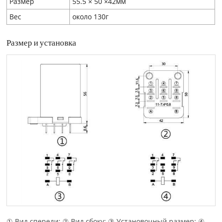
Размер
55.5 × 50 ×42мм
Вес
около 130г
Размер и установка
① Вид спереди; ② Вид сбоку; ③ Установочный размер; ④