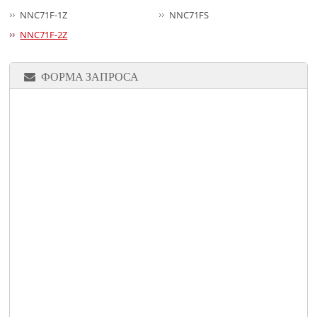
NNC71F-1Z
NNC71FS
NNC71F-2Z
ФОРМА ЗАПРОСА