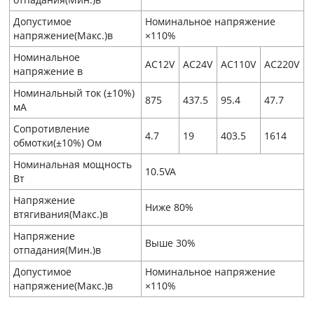
Допустимое
Номинальное напряжение
напряжение(Макс.)в
×110%
Номинальное
AC12V
AC24V
AC110V
AC220V
напряжение в
Номинальный ток (±10%)
875
437.5
95.4
47.7
мA
Сопротивление
4.7
19
403.5
1614
обмотки(±10%) Ом
Номинальная мощность
10.5VA
Вт
Напряжение
Ниже 80%
втягивания(Макс.)в
Напряжение
Выше 30%
отпадания(Мин.)в
Допустимое
Номинальное напряжение
напряжение(Макс.)в
×110%