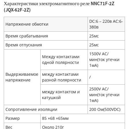
Характеристики электромагнитного реле NNC71F-2Z
(JQX-62F-2Z)
DC:6 – 220в AC:6-
Напряжение обмотки
380в
Время срабатывания
25мс
Время отпускания
25мс
1500V AC/
Между контактами
мин(ток утечки
одной полярности
1мA)
Выдерживаемое
между контактами
/
напряжение
разной полярности
2500V AC/
между контактом и
мин(ток утечки
катушкой
1мA)
Сопротивление изоляции
200 Ом(500VDC)
Размер
85 ×68 ×65мм
Вес
Около 210г