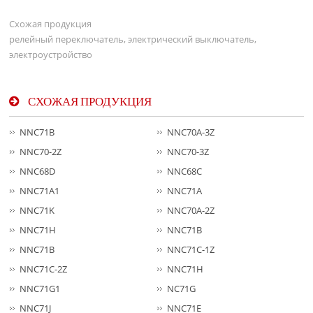
Схожая продукция
релейный переключатель, электрический выключатель,
электроустройство
СХОЖАЯ ПРОДУКЦИЯ
NNC71B
NNC70A-3Z
NNC70-2Z
NNC70-3Z
NNC68D
NNC68C
NNC71A1
NNC71A
NNC71K
NNC70A-2Z
NNC71H
NNC71B
NNC71B
NNC71C-1Z
NNC71C-2Z
NNC71H
NNC71G1
NC71G
NNC71J
NNC71E