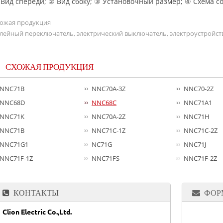
Вид спереди; ② Вид сбоку; ③ Установочный размер; ④ Схема с
ожая продукция
лейный переключатель, электрический выключатель, электроустройст
СХОЖАЯ ПРОДУКЦИЯ
NNC71B
NNC70A-3Z
NNC70-2Z
NNC68D
NNC68C
NNC71A1
NNC71K
NNC70A-2Z
NNC71H
NNC71B
NNC71C-1Z
NNC71C-2Z
NNC71G1
NC71G
NNC71J
NNC71F-1Z
NNC71FS
NNC71F-2Z
КОНТАКТЫ
ФОР
Clion Electric Co.,Ltd.