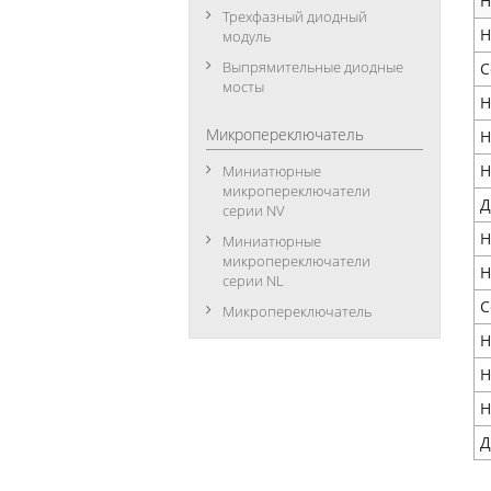
Н
Трехфазный диодный
Н
модуль
Выпрямительные диодные
С
мосты
Н
Микропереключатель
Н
Н
Миниатюрные
микропереключатели
Д
серии NV
Н
Миниатюрные
микропереключатели
Н
серии NL
С
Микропереключатель
Н
Н
Н
Д