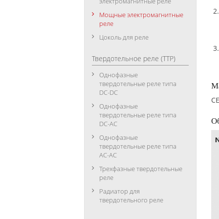
электромагнитные реле
Мощные электромагнитные
реле
Цоколь для реле
Твердотельное реле (ТТР)
Однофазные
твердотельные реле типа
М
DC-DC
CE
Однофазные
твердотельные реле типа
О
DC-АC
Однофазные
твердотельные реле типа
АC-АC
Трехфазные твердотельные
реле
Радиатор для
твердотельного реле