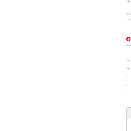
① 
Сх
ре