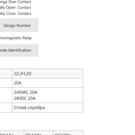
2Z,2H,2D
20A
240VAC 20A
28VDC 20A
Сплав серебра