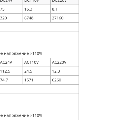
DC24V
DC110V
DC220V
75
16.3
8.1
320
6748
27160
е напряжение ×110%
AC24V
AC110V
AC220V
112.5
24.5
12.3
74.7
1571
6260
е напряжение ×110%