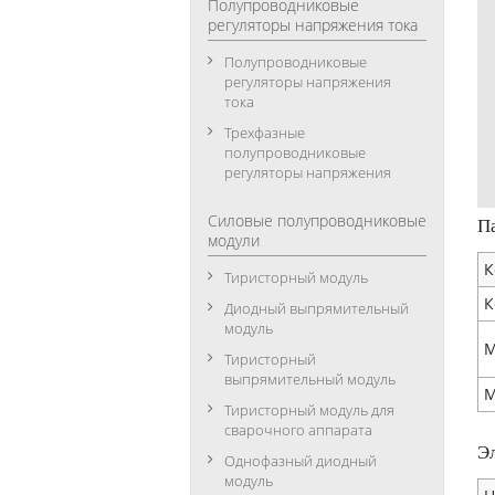
Полупроводниковые
регуляторы напряжения тока
Полупроводниковые
регуляторы напряжения
тока
Трехфазные
полупроводниковые
регуляторы напряжения
Силовые полупроводниковые
П
модули
К
Тиристорный модуль
К
Диодный выпрямительный
модуль
М
Тиристорный
выпрямительный модуль
М
Тиристорный модуль для
сварочного аппарата
Э
Однофазный диодный
модуль