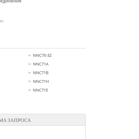
оединения
во
NNC70-3Z
NNC71A
NNC71B
NNC71H
NNC71E
МА ЗАПРОСА