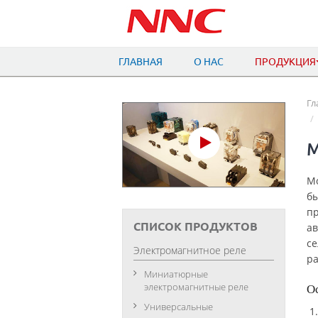
ГЛАВНАЯ
О НАС
ПРОДУКЦИЯ
Гл
М
Мо
бы
п
СПИСОК ПРОДУКТОВ
ав
се
Электромагнитное реле
ра
Миниатюрные
электромагнитные реле
О
Универсальные