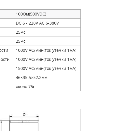
100Ом(500VDC)
DC:6 - 220V AC:6-380V
25мс
25мс
ости
1000V AC/мин(ток утечки 1мA)
ности
1000V AC/мин(ток утечки 1мA)
1500V AC/мин(ток утечки 1мA)
46×35.5×52.2мм
около 75г