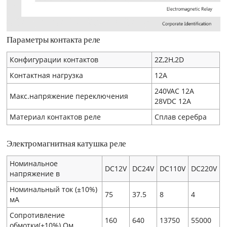
Параметры контакта реле
Конфигурации контактов
2Z,2H,2D
Контактная нагрузка
12A
240VAC 12A
Макс.напряжение переключения
28VDC 12A
Материал контактов реле
Сплав серебра
Электромагнитная катушка реле
Номинальное
DC12V
DC24V
DC110V
DC220V
напряжение в
Номинальный ток (±10%)
75
37.5
8
4
мA
Сопротивление
160
640
13750
55000
обмотки(±10%) Ом