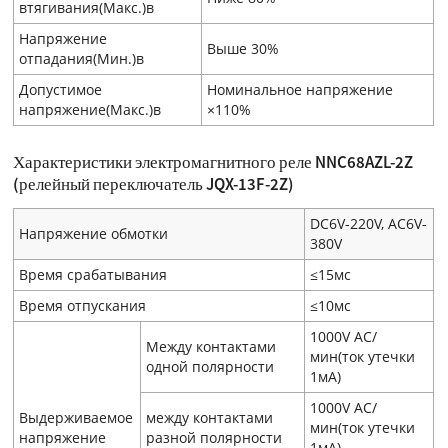
втягивания(Макс.)в
Напряжение
Выше 30%
отпадания(Мин.)в
Допустимое
Номинальное напряжение
напряжение(Макс.)в
×110%
Характеристики электромагнитного реле NNC68AZL-2Z
(релейный переключатель JQX-13F-2Z)
DC6V-220V, AC6V-
Напряжение обмотки
380V
Время срабатывания
≤15мс
Время отпускания
≤10мс
1000V AC/
Между контактами
мин(ток утечки
одной полярности
1мA)
1000V AC/
Выдерживаемое
между контактами
мин(ток утечки
напряжение
разной полярности
1мA)