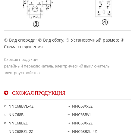
① Вид спереди; ② Вид сбоку; ③ Установочный размер; ④
Схема соединения
Схожая продукция
релейный переключатель, электрический выключатель,
электроустройство
СХОЖАЯ ПРОДУКЦИЯ
NNC68BVL-4Z
NNC68X-3Z
NNC68B
NNC68BVL
NNC68BZL
NNC68X-2Z
NNC68BZL-2Z
NNC68BZL-4Z