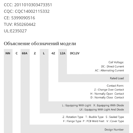
CCC: 2011010303473351
CQC: CQC14002115332
CE: 5399090516
TUV: R50260442
UL:E235027
Объяснение обозначений модели