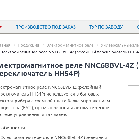
ПРОИЗВОДСТВО ПОД ЗАКАЗ
ТУР ПО ЗАВОДУ
авная
Продукция
Электромагнитное реле
Универсальные эле
Электромагнитное реле NNC68BVL-4Z (релейный переключатель HH54
лектромагнитное реле NNC68BVL-4Z 
ереключатель HH54P)
ектромагнитное реле NNC68BVL-4Z (релейный
реключатель HH54P) используется в бытовых
ектроприборах, схемной плате блока управлением
оцессора (БУП), промышленной и автоматической
стеме управления, и так далее.
собенности
Электромагнитное реле NNC68BVL-4Z (релейный