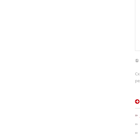
① 
Сх
ре