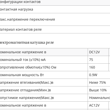
онфигурации контактов
онтактная нагрузка
акс.напряжение переключения
атериал контактов реле
лектромагнитная катушка реле
оминальное напряжение в
DC12V
оминальный ток (±10%) мA
75
опротивление обмотки(±10%) Ом
160
оминальная мощность Вт
0.9W
апряжение втягивания(Макс.)в
Ниже 75%
апряжение отпадания(Мин.)в
Выше 10%
опустимое напряжение(Макс.)в
Номинально
оминальное напряжение в
AC12V