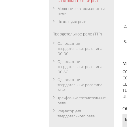
электромагнитные реле
Мощные электромагнитные
реле
Цоколь для реле
Твердотельное реле (ТТР)
Однофазные
твердотельные реле типа
DC-DC
Однофазные
М
твердотельные реле типа
CC
DC-АC
C
Однофазные
CE
твердотельные реле типа
АC-АC
TU
UL
Трехфазные твердотельные
реле
О
Радиатор для
твердотельного реле