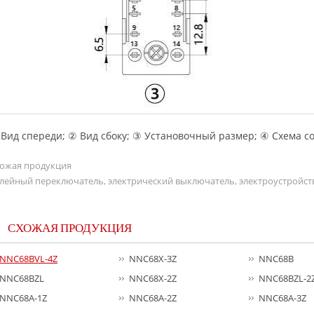
Вид спереди; ② Вид сбоку; ③ Установочный размер; ④ Схема с
ожая продукция
лейный переключатель, электрический выключатель, электроустройст
СХОЖАЯ ПРОДУКЦИЯ
NNC68BVL-4Z
NNC68X-3Z
NNC68B
NNC68BZL
NNC68X-2Z
NNC68BZL-2
NNC68A-1Z
NNC68A-2Z
NNC68A-3Z