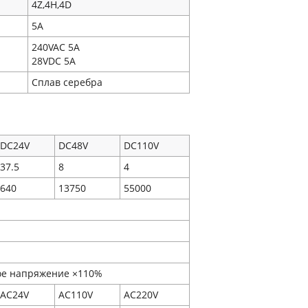
4Z,4H,4D
5A
240VAC 5A
28VDC 5A
Сплав серебра
DC24V
DC48V
DC110V
37.5
8
4
640
13750
55000
е напряжение ×110%
AC24V
AC110V
AC220V