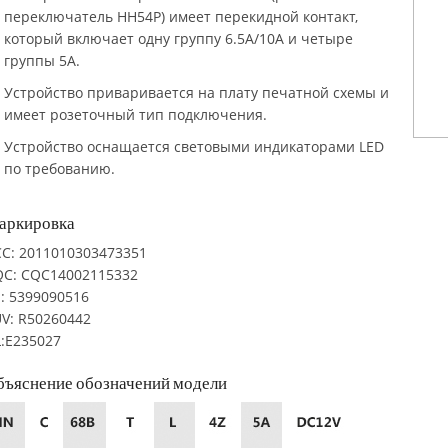
переключатель HH54P) имеет перекидной контакт,
который включает одну группу 6.5A/10A и четыре
группы 5A.
Устройство приваривается на плату печатной схемы и
имеет розеточный тип подключения.
Устройство оснащается световыми индикаторами LED
по требованию.
аркировка
C: 2011010303473351
QC: CQC14002115332
: 5399090516
V: R50260442
:E235027
бъяснение обозначений модели