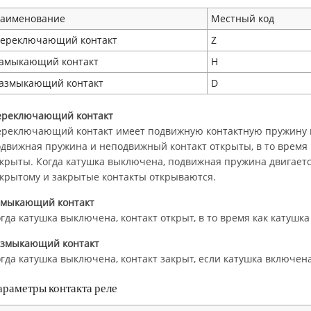
аименование
Местный код
ереключающий контакт
Z
амыкающий контакт
H
азмыкающий контакт
D
ереключающий контакт
реключающий контакт имеет подвижную контактную пружину п
движная пружина и неподвижный контакт открыты, в то время
крыты. Когда катушка выключена, подвижная пружина двигаетс
крытому и закрытые контакты открываются.
амыкающий контакт
гда катушка выключена, контакт открыт, в то время как катушк
азмыкающий контакт
гда катушка выключена, контакт закрыт, если катушка включена
араметры контакта реле