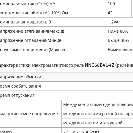
оминальный ток (±10%) мA
100
опротивление обмотки(±10%) Ом
42
оминальная мощность Вт
1.2VA
апряжение втягивания(Макс.)в
Ниже 80%
апряжение отпадания(Мин.)в
Выше 30%
опустимое напряжение(Макс.)в
Номинально
арактеристики электромагнитного реле NNC68BVL-4Z (релей
апряжение обмотки
ремя срабатывания
ремя отпускания
Между контактами одной полярн
ыдерживаемое напряжение
между контактами разной поляр
между контактом и катушкой
азмер
27.3 × 21 ×36.2мм