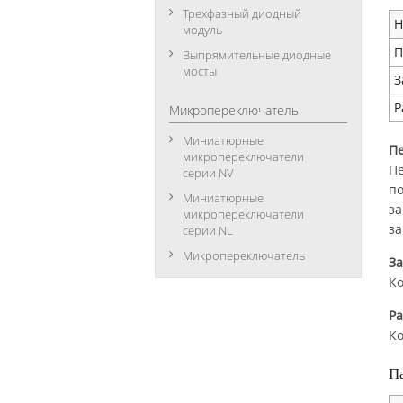
Трехфазный диодный
Н
модуль
П
Выпрямительные диодные
мосты
З
Р
Микропереключатель
Миниатюрные
П
микропереключатели
Пе
серии NV
по
Миниатюрные
за
микропереключатели
за
серии NL
Микропереключатель
З
Ко
Р
Ко
П