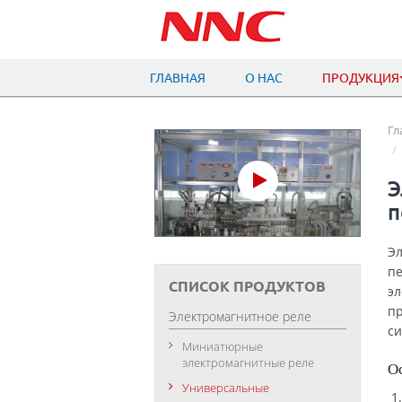
ГЛАВНАЯ
О НАС
ПРОДУКЦИЯ
Гл
Э
п
Эл
пе
СПИСОК ПРОДУКТОВ
эл
пр
Электромагнитное реле
си
Миниатюрные
электромагнитные реле
О
Универсальные