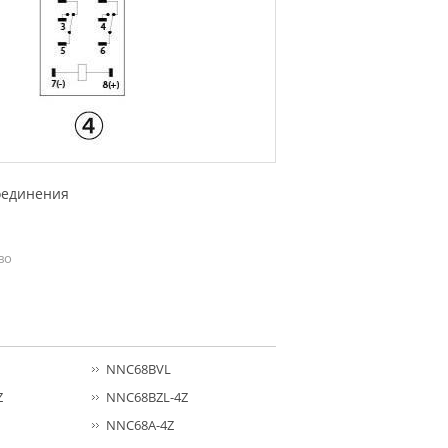
оединения
во
NNC68BVL
Z
NNC68BZL-4Z
NNC68A-4Z