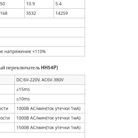
50
10.9
5.4
168
3532
14259
е напряжение ×110%
ный переключатель HH54P)
DC:6V-220V, AC6V-380V
≤15ms
≤10ms
ости
1000В AC/мин(ток утечки 1мA)
ности
1000В AC/мин(ток утечки 1мA)
1500В AC/мин(ток утечки 1мA)