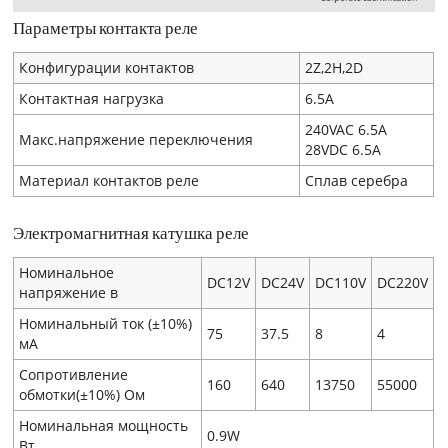
Параметры контакта реле
Конфигурации контактов
2Z,2H,2D
Контактная нагрузка
6.5A
240VAC 6.5A
Макс.напряжение переключения
28VDC 6.5A
Материал контактов реле
Сплав серебра
Электромагнитная катушка реле
Номинальное
DC12V
DC24V
DC110V
DC220V
напряжение в
Номинальный ток (±10%)
75
37.5
8
4
мA
Сопротивление
160
640
13750
55000
обмотки(±10%) Ом
Номинальная мощность
0.9W
Вт