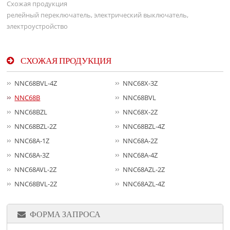
Схожая продукция
релейный переключатель, электрический выключатель,
электроустройство
СХОЖАЯ ПРОДУКЦИЯ
NNC68BVL-4Z
NNC68X-3Z
NNC68B
NNC68BVL
NNC68BZL
NNC68X-2Z
NNC68BZL-2Z
NNC68BZL-4Z
NNC68A-1Z
NNC68A-2Z
NNC68A-3Z
NNC68A-4Z
NNC68AVL-2Z
NNC68AZL-2Z
NNC68BVL-2Z
NNC68AZL-4Z
ФОРМА ЗАПРОСА