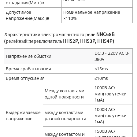
отпадания(Мин.)в
Допустимое
Номинальное напряжение
напряжение(Макс.)в
×110%
Характеристики электромагнитного реле NNC68B
(релейный переключатель HH52P, HH53P, HH54P)
DC:3 - 220V AC:3-
Напряжение обмотки
380V
Время срабатывания
≤15ms
Время отпускания
≤10ms
1000В AC/
Между контактами
мин(ток утечки
одной полярности
1мA)
1000В AC/
Выдерживаемое
между контактами
мин(ток утечки
напряжение
разной полярности
1мA)
1500В AC/
между контактом и