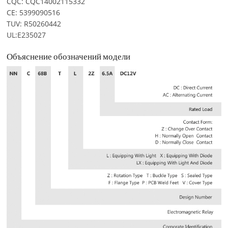
CQC: CQC14002115332
CE: 5399090516
TUV: R50260442
UL:E235027
Объяснение обозначений модели