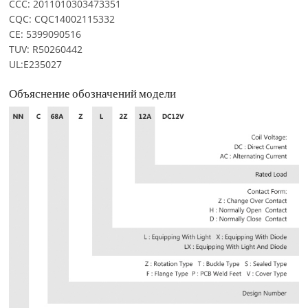
CCC: 2011010303473351
CQC: CQC14002115332
CE: 5399090516
TUV: R50260442
UL:E235027
Объяснение обозначений модели