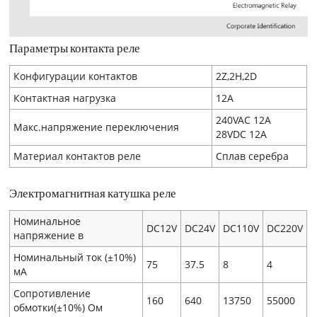
Параметры контакта реле
Конфигурации контактов
2Z,2H,2D
Контактная нагрузка
12A
240VAC 12A
Макс.напряжение переключения
28VDC 12A
Материал контактов реле
Сплав серебра
Электромагнитная катушка реле
Номинальное
DC12V
DC24V
DC110V
DC220V
напряжение в
Номинальный ток (±10%)
75
37.5
8
4
мA
Сопротивление
160
640
13750
55000
обмотки(±10%) Ом