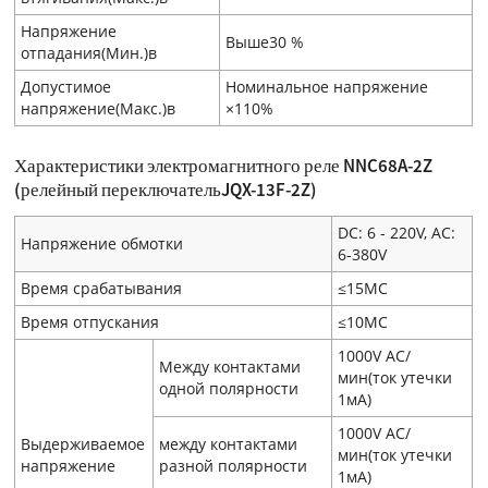
Напряжение
Выше30 %
отпадания(Мин.)в
Допустимое
Номинальное напряжение
напряжение(Макс.)в
×110%
Характеристики электромагнитного реле NNC68A-2Z
(релейный переключательJQX-13F-2Z)
DC: 6 - 220V, AC:
Напряжение обмотки
6-380V
Время срабатывания
≤15МС
Время отпускания
≤10МС
1000V AC/
Между контактами
мин(ток утечки
одной полярности
1мA)
1000V AC/
Выдерживаемое
между контактами
мин(ток утечки
напряжение
разной полярности
1мA)