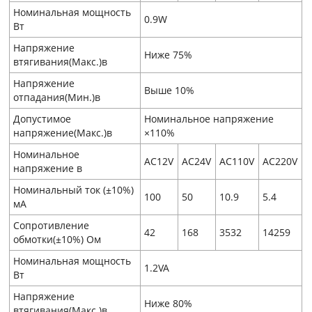
Номинальная мощность
0.9W
Вт
Напряжение
Ниже 75%
втягивания(Макс.)в
Напряжение
Выше 10%
отпадания(Мин.)в
Допустимое
Номинальное напряжение
напряжение(Макс.)в
×110%
Номинальное
AC12V
AC24V
AC110V
AC220V
напряжение в
Номинальный ток (±10%)
100
50
10.9
5.4
мA
Сопротивление
42
168
3532
14259
обмотки(±10%) Ом
Номинальная мощность
1.2VA
Вт
Напряжение
Ниже 80%
втягивания(Макс.)в