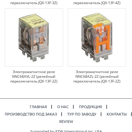
переключатель JQX-13F-3Z)
переключатель JQX-13F-4Z)
Электромагнитное реле
Электромагнитное реле
NNC68AVL-2Z (релейный
NNC68AZL-2Z (релейный
переключатель JQX-13F-2Z)
переключатель JQX-13F-2Z)
ГЛАВНАЯ
О НАС
ПРОДУКЦИЯ
ПРОИЗВОДСТВО ПОД ЗАКАЗ
ТУР ПО ЗАВОДУ
КОНТАКТЫ
REVIEW
Supported by ETW International Inc. USA